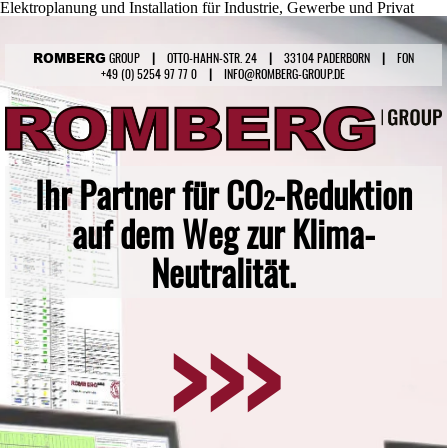
Elektroplanung und Installation für Industrie, Gewerbe und Privat
Direkt zum Seiteninhalt
ROMBERG
GROUP
|
OTTO-HAHN-STR. 24
|
33104 PADERBORN
|
FON
+49 (0) 5254 97 77 0
|
INFO@ROMBERG-GROUP.DE
Ihr Partner für CO
-Reduktion
2
auf dem Weg zur Klima-
Neutralität.
>>>